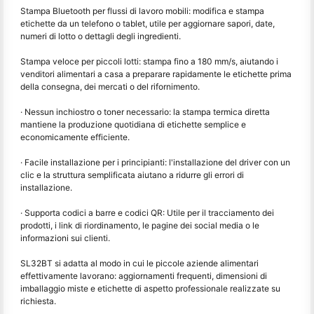
Stampa Bluetooth per flussi di lavoro mobili: modifica e stampa
etichette da un telefono o tablet, utile per aggiornare sapori, date,
numeri di lotto o dettagli degli ingredienti.
Stampa veloce per piccoli lotti: stampa fino a 180 mm/s, aiutando i
venditori alimentari a casa a preparare rapidamente le etichette prima
della consegna, dei mercati o del rifornimento.
· Nessun inchiostro o toner necessario: la stampa termica diretta
mantiene la produzione quotidiana di etichette semplice e
economicamente efficiente.
· Facile installazione per i principianti: l'installazione del driver con un
clic e la struttura semplificata aiutano a ridurre gli errori di
installazione.
· Supporta codici a barre e codici QR: Utile per il tracciamento dei
prodotti, i link di riordinamento, le pagine dei social media o le
informazioni sui clienti.
SL32BT si adatta al modo in cui le piccole aziende alimentari
effettivamente lavorano: aggiornamenti frequenti, dimensioni di
imballaggio miste e etichette di aspetto professionale realizzate su
richiesta.