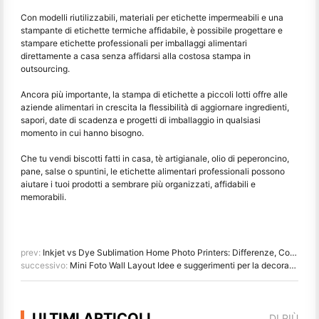
Con modelli riutilizzabili, materiali per etichette impermeabili e una
stampante di etichette termiche affidabile, è possibile progettare e
stampare etichette professionali per imballaggi alimentari
direttamente a casa senza affidarsi alla costosa stampa in
outsourcing.
Ancora più importante, la stampa di etichette a piccoli lotti offre alle
aziende alimentari in crescita la flessibilità di aggiornare ingredienti,
sapori, date di scadenza e progetti di imballaggio in qualsiasi
momento in cui hanno bisogno.
Che tu vendi biscotti fatti in casa, tè artigianale, olio di peperoncino,
pane, salse o spuntini, le etichette alimentari professionali possono
aiutare i tuoi prodotti a sembrare più organizzati, affidabili e
memorabili.
prev:
Inkjet vs Dye Sublimation Home Photo Printers: Differenze, Costo e Raccomandazioni
successivo:
Mini Foto Wall Layout Idee e suggerimenti per la decorazione della camera da letto e del dormitorio
ULTIMI ARTICOLI
DI PIÙ