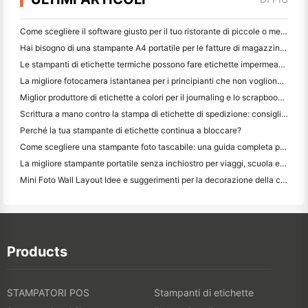
Come scegliere il software giusto per il tuo ristorante di piccole o medie dimensioni
Hai bisogno di una stampante A4 portatile per le fatture di magazzino? Cosa funziona davvero
Le stampanti di etichette termiche possono fare etichette impermeabili per prodotti di piccole imprese?
La migliore fotocamera istantanea per i principianti che non vogliono sprecare carta
Miglior produttore di etichette a colori per il journaling e lo scrapbooking: aggiungere più colori ad ogni pagina
Scrittura a mano contro la stampa di etichette di spedizione: consigli per le piccole imprese nel 2026
Perché la tua stampante di etichette continua a bloccare?
Come scegliere una stampante foto tascabile: una guida completa per gli utenti di giornali, viaggi e iPhone
La migliore stampante portatile senza inchiostro per viaggi, scuola e lavoro mobile: Hanin MT620 Pro Recensione
Mini Foto Wall Layout Idee e suggerimenti per la decorazione della camera da letto e del dormitorio
Products
STAMPATORI POS
Stampanti di etichette