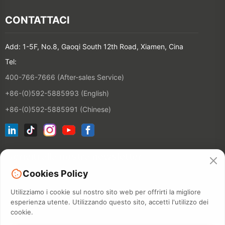
CONTATTACI
Add: 1-5F, No.8, Gaoqi South 12th Road, Xiamen, Cina
Tel:
400-766-7666 (After-sales Service)
+86-(0)592-5885993 (English)
+86-(0)592-5885991 (Chinese)
Iscriviti alla nostra newsletter
Cookies Policy
CONTATT
Utilizziamo i cookie sul nostro sito web per offrirti la migliore
esperienza utente. Utilizzando questo sito, accetti l'utilizzo dei
cookie.