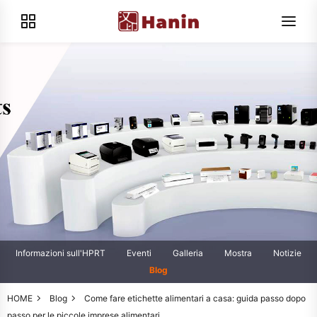
Informazioni sull'HPRT
Eventi
Galleria
Mostra
Notizie
Blog
HOME
Blog
Come fare etichette alimentari a casa: guida passo dopo
passo per le piccole imprese alimentari