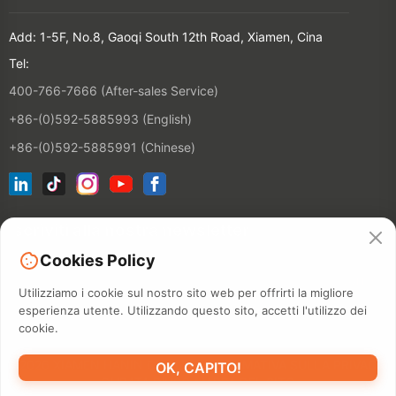
Add: 1-5F, No.8, Gaoqi South 12th Road, Xiamen, Cina
Tel:
400-766-7666 (After-sales Service)
+86-(0)592-5885993 (English)
+86-(0)592-5885991 (Chinese)
Iscriviti alla nostra newsletter
Cookies Policy
CONTATT
Utilizziamo i cookie sul nostro sito web per offrirti la migliore
esperienza utente. Utilizzando questo sito, accetti l'utilizzo dei
cookie.
©2026 XIAMEN HANIN CO., LTD.
INFORMATIVA SULLA PRIVACY
OK, CAPITO!
DURATA D'USO
MAPPA DEL SITO