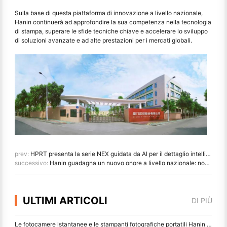
Sulla base di questa piattaforma di innovazione a livello nazionale,
Hanin continuerà ad approfondire la sua competenza nella tecnologia
di stampa, superare le sfide tecniche chiave e accelerare lo sviluppo
di soluzioni avanzate e ad alte prestazioni per i mercati globali.
prev:
HPRT presenta la serie NEX guidata da AI per il dettaglio intelligente a CHINASHOP 2026
successivo:
Hanin guadagna un nuovo onore a livello nazionale: nominato "2026 Made in China · Trusted Brand by Consumers"
ULTIMI ARTICOLI
DI PIÙ
Le fotocamere istantanee e le stampanti fotografiche portatili Hanin attirano forte interesse all'IEAE Shenzhen 2026