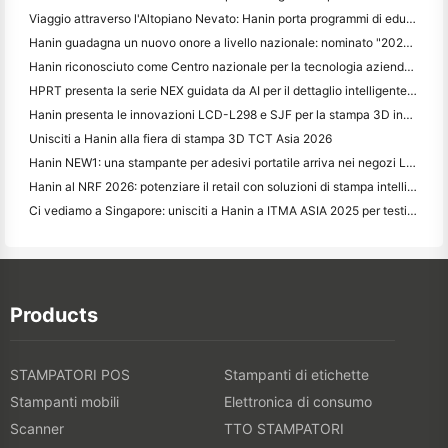
Viaggio attraverso l'Altopiano Nevato: Hanin porta programmi di educazione fotografica ai bambini di Qamdo
Hanin guadagna un nuovo onore a livello nazionale: nominato "2026 Made in China · Trusted Brand by Consumers"
Hanin riconosciuto come Centro nazionale per la tecnologia aziendale per la leadership nell'innovazione
HPRT presenta la serie NEX guidata da AI per il dettaglio intelligente a CHINASHOP 2026
Hanin presenta le innovazioni LCD-L298 e SJF per la stampa 3D industriale a TCT Asia 2026
Unisciti a Hanin alla fiera di stampa 3D TCT Asia 2026
Hanin NEW1: una stampante per adesivi portatile arriva nei negozi LOFT del Giappone
Hanin al NRF 2026: potenziare il retail con soluzioni di stampa intelligenti per scenari completi
Ci vediamo a Singapore: unisciti a Hanin a ITMA ASIA 2025 per testimoniare le ultime tecnologie di stampa digitale
Products
STAMPATORI POS
Stampanti di etichette
Stampanti mobili
Elettronica di consumo
Scanner
TTO STAMPATORI