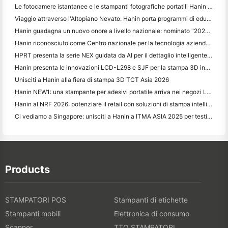
Le fotocamere istantanee e le stampanti fotografiche portatili Hanin attirano forte interesse all'IEAE Shenzhen 2026
Viaggio attraverso l'Altopiano Nevato: Hanin porta programmi di educazione fotografica ai bambini di Qamdo
Hanin guadagna un nuovo onore a livello nazionale: nominato "2026 Made in China · Trusted Brand by Consumers"
Hanin riconosciuto come Centro nazionale per la tecnologia aziendale per la leadership nell'innovazione
HPRT presenta la serie NEX guidata da AI per il dettaglio intelligente a CHINASHOP 2026
Hanin presenta le innovazioni LCD-L298 e SJF per la stampa 3D industriale a TCT Asia 2026
Unisciti a Hanin alla fiera di stampa 3D TCT Asia 2026
Hanin NEW1: una stampante per adesivi portatile arriva nei negozi LOFT del Giappone
Hanin al NRF 2026: potenziare il retail con soluzioni di stampa intelligenti per scenari completi
Ci vediamo a Singapore: unisciti a Hanin a ITMA ASIA 2025 per testimoniare le ultime tecnologie di stampa digitale
Products
STAMPATORI POS
Stampanti di etichette
Stampanti mobili
Elettronica di consumo
Scanner
TTO STAMPATORI