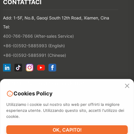
CONTATTACI
Add: 1-5F, No.8, Gaoqi South 12th Road, Xiamen, Cina
Tel:
400-766-7666 (After-sales Service)
+86-(0)592-5885993 (English)
+86-(0)592-5885991 (Chinese)
Iscriviti alla nostra newsletter
Cookies Policy
CONTATT
Utilizziamo i cookie sul nostro sito web per offrirti la migliore
esperienza utente. Utilizzando questo sito, accetti l'utilizzo dei
cookie.
©2026 XIAMEN HANIN CO., LTD.
INFORMATIVA SULLA PRIVACY
OK, CAPITO!