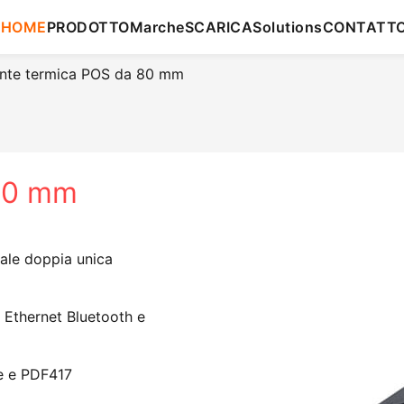
HOME
PRODOTTO
Marche
SCARICA
Solutions
CONTATT
nte termica POS da 80 mm
80 mm
cale doppia unica
, Ethernet Bluetooth e
e e PDF417