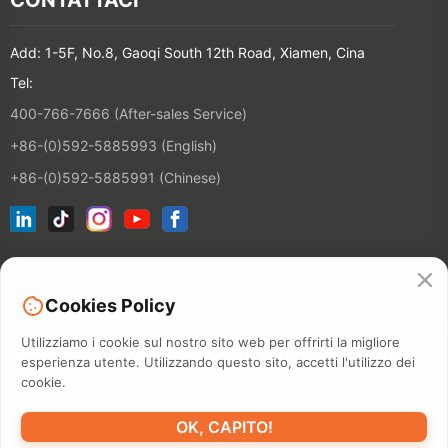
Add: 1-5F, No.8, Gaoqi South 12th Road, Xiamen, Cina
Tel:
400-766-7666 (After-sales Service)
+86-(0)592-5885993 (English)
+86-(0)592-5885991 (Chinese)
Iscriviti alla nostra newsletter
Cookies Policy
CONTATT
Utilizziamo i cookie sul nostro sito web per offrirti la migliore
esperienza utente. Utilizzando questo sito, accetti l'utilizzo dei
cookie.
©2026 XIAMEN HANIN CO., LTD.
INFORMATIVA SULLA PRIVACY
OK, CAPITO!
DURATA D'USO
MAPPA DEL SITO