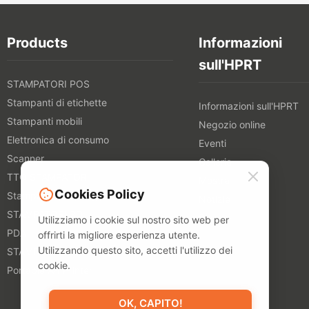
Products
Informazioni
sull'HPRT
STAMPATORI POS
Stampanti di etichette
Informazioni sull'HPRT
Stampanti mobili
Negozio online
Elettronica di consumo
Eventi
Scanner
Galleria
TTO STAMPATORI
Mostra
Cookies Policy
Stampanti tessili digitali
Notizie
STAMPATORI 3D
Blog
Utilizziamo i cookie sul nostro sito web per
PDA
offrirti la migliore esperienza utente.
Utilizzando questo sito, accetti l'utilizzo dei
STAMPATORI FOTO
cookie.
Portable A4 Printer
OK, CAPITO!