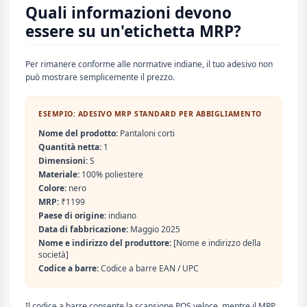
Quali informazioni devono
essere su un'etichetta MRP?
Per rimanere conforme alle normative indiane, il tuo adesivo non
può mostrare semplicemente il prezzo.
ESEMPIO: ADESIVO MRP STANDARD PER ABBIGLIAMENTO
Nome del prodotto:
Pantaloni corti
Quantità netta:
1
Dimensioni:
S
Materiale:
100% poliestere
Colore:
nero
MRP:
₹1199
Paese di origine:
indiano
Data di fabbricazione:
Maggio 2025
Nome e indirizzo del produttore:
[Nome e indirizzo della
società]
Codice a barre:
Codice a barre EAN / UPC
Il codice a barre consente la scansione POS veloce, mentre il MRP