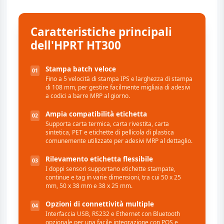
Caratteristiche principali
dell'HPRT HT300
Stampa batch veloce
01
Fino a 5 velocità di stampa IPS e larghezza di stampa
di 108 mm, per gestire facilmente migliaia di adesivi
a codici a barre MRP al giorno.
Ampia compatibilità etichetta
02
Supporta carta termica, carta rivestita, carta
sintetica, PET e etichette di pellicola di plastica
comunemente utilizzate per adesivi MRP al dettaglio.
Rilevamento etichetta flessibile
03
I doppi sensori supportano etichette stampate,
continue e tag in varie dimensioni, tra cui 50 x 25
mm, 50 x 38 mm e 38 x 25 mm.
Opzioni di connettività multiple
04
Interfaccia USB, RS232 e Ethernet con Bluetooth
opzionale per una facile integrazione con POS e