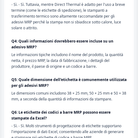
- Sì. - Sì. Tuttavia, mentre Direct Thermal è adatto per l'uso a breve
termine (come le etichette di spedizione), le stampanti a
trasferimento termico sono altamente raccomandate per gli
adesivi MRP perché la stampa non si sbiadisce sotto calore, luce
solare o attrito.
Q4: Quali informazioni dovrebbero essere incluse su un
adesivo MRP?
Le informazioni tipiche includono il nome del prodotto, la quantità
netta, il prezzo MRP, la data di fabbricazione, i dettagli del
produttore, il paese di origine e un codice a barre.
Q5: Quale dimensione dell'etichetta è comunemente utilizzata
per gli adesivi MRP?
Le dimensioni comuni includono 38 × 25 mm, 50 × 25 mm e 50 × 38
mm, a seconda della quantità di informazioni da stampare.
Q6: Le etichette dei codici a barre MRP possono essere
stampate da Excel?
- Sì. - Sì. Molti strumenti di progettazione di etichette supportano
l'importazione di dati Excel, consentendo alle aziende di generare
e stampare più etichette di codice a barre MRP