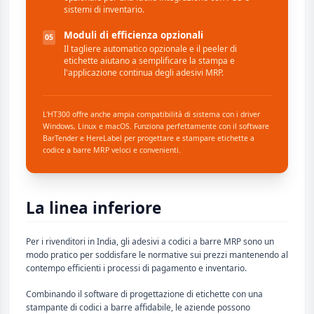
sistemi di inventario.
Moduli di efficienza opzionali
05
Il tagliere automatico opzionale e il peeler di
etichette aiutano a semplificare la stampa e
l'applicazione continua degli adesivi MRP.
L'HT300 offre anche ampia compatibilità di sistema con i driver
Windows, Linux e macOS. Funziona perfettamente con il software
BarTender e HereLabel per progettare e stampare etichette a
codice a barre MRP veloci e convenienti.
La linea inferiore
Per i rivenditori in India, gli adesivi a codici a barre MRP sono un
modo pratico per soddisfare le normative sui prezzi mantenendo al
contempo efficienti i processi di pagamento e inventario.
Combinando il software di progettazione di etichette con una
stampante di codici a barre affidabile, le aziende possono