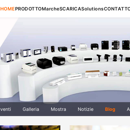
HOME
PRODOTTO
Marche
SCARICA
Solutions
CONTATT
venti
Galleria
Mostra
Notizie
Blog
A