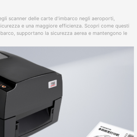
egli scanner delle carte d'imbarco negli aeroporti,
curezza e una maggiore efficienza. Scopri come questi
imbarco, supportano la sicurezza aerea e mantengono le