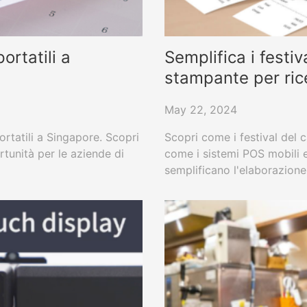
ortatili a
Semplifica i festi
stampante per ri
May 22, 2024
ortatili a Singapore. Scopri
Scopri come i festival del c
tunità per le aziende di
come i sistemi POS mobili 
semplificano l'elaborazione 