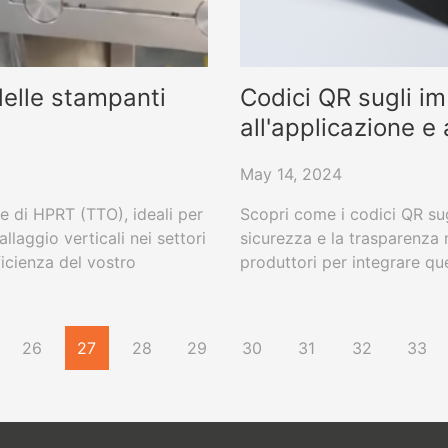
delle stampanti
Codici QR sugli im
all'applicazione e 
May 14, 2024
e di HPRT (TTO), ideali per
Scopri come i codici QR sugl
llaggio verticali nei settori
sicurezza e la trasparenza n
ficienza del vostro
produttori per integrare que
alità.
le informazioni sui prodotti
26
27
28
29
30
31
32
33