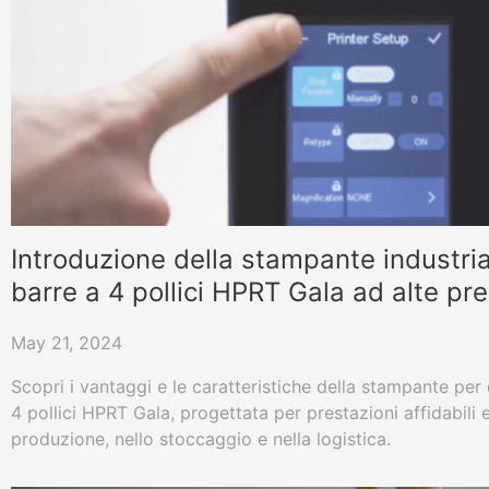
Introduzione della stampante industria
barre a 4 pollici HPRT Gala ad alte pre
May 21, 2024
Scopri i vantaggi e le caratteristiche della stampante per 
4 pollici HPRT Gala, progettata per prestazioni affidabili e
produzione, nello stoccaggio e nella logistica.