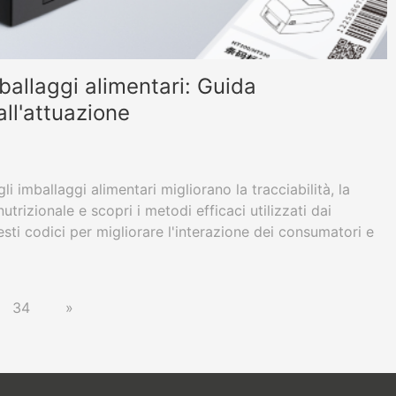
ballaggi alimentari: Guida
all'attuazione
i imballaggi alimentari migliorano la tracciabilità, la
utrizionale e scopri i metodi efficaci utilizzati dai
sti codici per migliorare l'interazione dei consumatori e
.
34
»