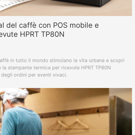
val del caffè con POS mobile e
cevute HPRT TP80N
affè in tutto il mondo stimolano la vita urbana e scopri
e la stampante termica per ricevute HPRT TP80N
degli ordini per eventi vivaci.