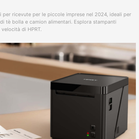
 per ricevute per le piccole imprese nel 2024, ideali per
 di tè bolla e camion alimentari. Esplora stampanti
a velocità di HPRT.