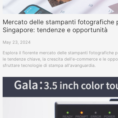
Mercato delle stampanti fotografiche p
Singapore: tendenze e opportunità
May 23, 2024
Esplora il fiorente mercato delle stampanti fotografiche p
le tendenze chiave, la crescita dell'e-commerce e le oppor
sfruttare tecnologie di stampa all'avanguardia.