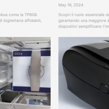
May 16, 2024
utobus come la TP808.
Scopri il ruolo essenziale d
 biglietteria affidabili,
garantendo una maggiore si
dispositivi semplificano l'
operazioni fluide.