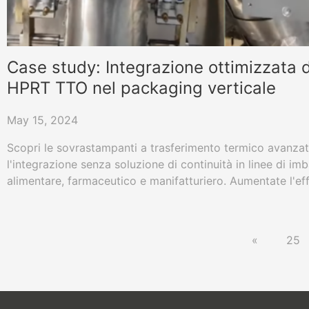
Case study: Integrazione ottimizzata 
HPRT TTO nel packaging verticale
May 15, 2024
Scopri le sovrastampanti a trasferimento termico avanzat
l'integrazione senza soluzione di continuità in linee di imba
alimentare, farmaceutico e manifatturiero. Aumentate l'ef
imballaggio con le nostre versatili macchine TTO di alta qu
«
25