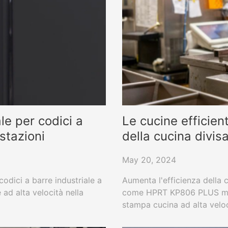
le per codici a
Le cucine efficien
stazioni
della cucina divis
May 20, 2024
codici a barre industriale a
Aumenta l'efficienza della c
 ad alta velocità nella
come HPRT KP806 PLUS migli
stampa cucina ad alta veloci