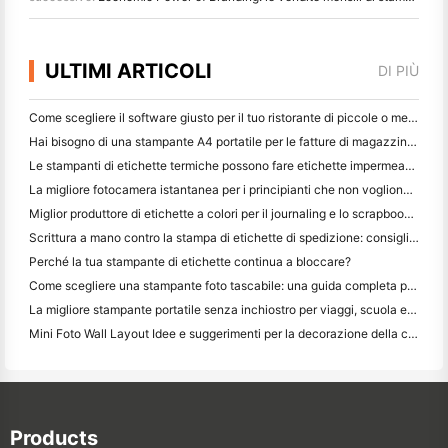
ULTIMI ARTICOLI
DI PIÙ
Come scegliere il software giusto per il tuo ristorante di piccole o medie dimensioni
Hai bisogno di una stampante A4 portatile per le fatture di magazzino? Cosa funziona davvero
Le stampanti di etichette termiche possono fare etichette impermeabili per prodotti di piccole imprese?
La migliore fotocamera istantanea per i principianti che non vogliono sprecare carta
Miglior produttore di etichette a colori per il journaling e lo scrapbooking: aggiungere più colori ad ogni pagina
Scrittura a mano contro la stampa di etichette di spedizione: consigli per le piccole imprese nel 2026
Perché la tua stampante di etichette continua a bloccare?
Come scegliere una stampante foto tascabile: una guida completa per gli utenti di giornali, viaggi e iPhone
La migliore stampante portatile senza inchiostro per viaggi, scuola e lavoro mobile: Hanin MT620 Pro Recensione
Mini Foto Wall Layout Idee e suggerimenti per la decorazione della camera da letto e del dormitorio
Products