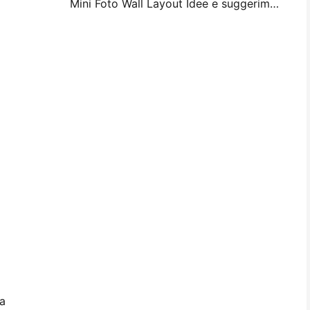
Mini Foto Wall Layout Idee e suggerimenti per la decorazione della camera da letto e del dormitorio
na