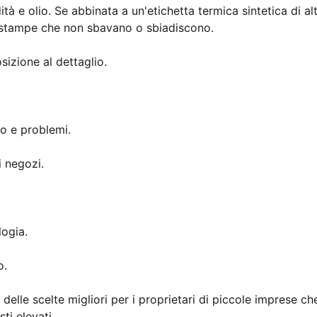
tà e olio. Se abbinata a un'etichetta termica sintetica di al
a stampe che non sbavano o sbiadiscono.
sizione al dettaglio.
o e problemi.
i negozi.
logia.
o.
lle scelte migliori per i proprietari di piccole imprese ch
ti elevati.