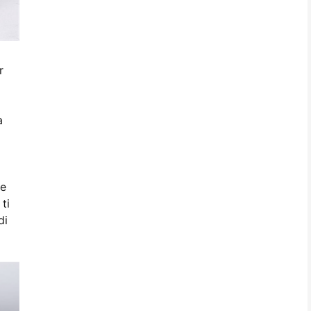
r
a
te
ti
di