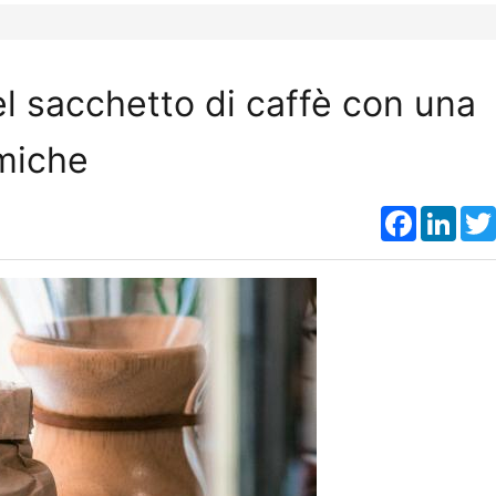
el sacchetto di caffè con una
rmiche
Faceboo
Link