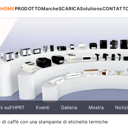
HOME
PRODOTTO
Marche
SCARICA
Solutions
CONTATT
ni sull'HPRT
Eventi
Galleria
Mostra
Notiz
o di caffè con una stampante di etichette termiche