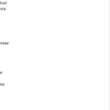
tuoi
enza
prese
r.
nte