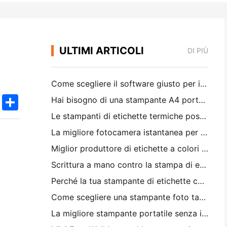
ULTIMI ARTICOLI
DI PIÙ
Come scegliere il software giusto per il tuo ristorante di piccole o medie dimensioni
k
edIn
Twitter
Share
Hai bisogno di una stampante A4 portatile per le fatture di magazzino? Cosa funziona davvero
Le stampanti di etichette termiche possono fare etichette impermeabili per prodotti di piccole imprese?
La migliore fotocamera istantanea per i principianti che non vogliono sprecare carta
Miglior produttore di etichette a colori per il journaling e lo scrapbooking: aggiungere più colori ad ogni pagina
Scrittura a mano contro la stampa di etichette di spedizione: consigli per le piccole imprese nel 2026
Perché la tua stampante di etichette continua a bloccare?
Come scegliere una stampante foto tascabile: una guida completa per gli utenti di giornali, viaggi e iPhone
La migliore stampante portatile senza inchiostro per viaggi, scuola e lavoro mobile: Hanin MT620 Pro Recensione