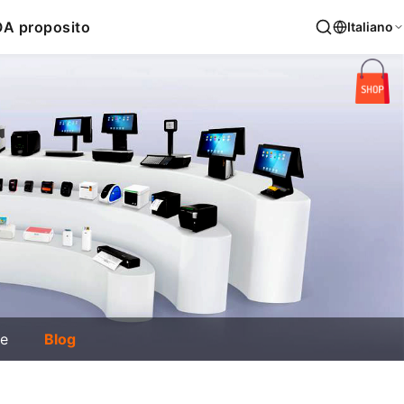
O
A proposito
Italiano
ie
Blog