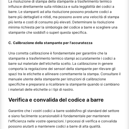
La risoluzione di stampa della stampante a trasferimento termico
influisce direttamente sulla nitidezza e sulla leggibilità dei codici a
barre. Le stampanti ad alta risoluzione possono produrre codici a
barre più dettagliati e nitidi, ma possono avere una velocità di stampa
più lenta e costi di consumo più elevati. Determinare la risoluzione
minima richiesta per la simbologia del codice a barre e scegliere una
stampante che soddisfi o superi questa specifica.
C. Calibrazione della stampante per l'accuratezza
Una corretta calibrazione è fondamentale per garantire che la
stampante a trasferimento termico stampi accuratamente i codici a
barre sul materiale dell'etichetta scelto. La calibrazione in genere
comporta la regolazione dei sensori della stampante per rilevare gli
spazi tra le etichette e allineare correttamente la stampa. Consultare il
manuale utente della stampante per istruzioni di calibrazione
specifiche e prepararsi a ricalibrare la stampante quando si cambiano
i materiali delle etichette o i tipi di nastro.
Verifica e convalida del codice a barre
Garantire che i vostri codici a barre soddisfino gli standard del settore
e siano facilmente scansionabili è fondamentale per mantenere
l'efficienza nelle vostre operazioni. I processi di verifica e convalida
possono aiutarti a mantenere codici a barre di alta qualità.