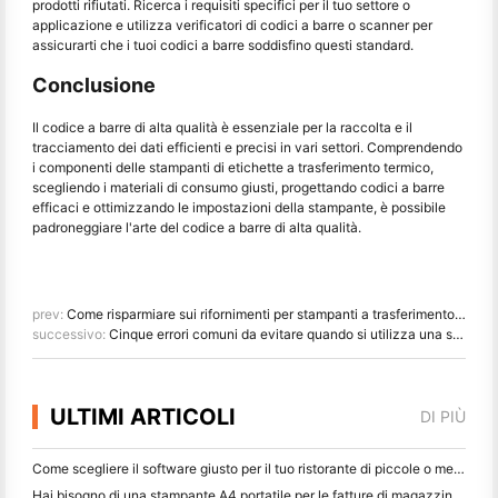
prodotti rifiutati. Ricerca i requisiti specifici per il tuo settore o
applicazione e utilizza verificatori di codici a barre o scanner per
assicurarti che i tuoi codici a barre soddisfino questi standard.
Conclusione
Il codice a barre di alta qualità è essenziale per la raccolta e il
tracciamento dei dati efficienti e precisi in vari settori. Comprendendo
i componenti delle stampanti di etichette a trasferimento termico,
scegliendo i materiali di consumo giusti, progettando codici a barre
efficaci e ottimizzando le impostazioni della stampante, è possibile
padroneggiare l'arte del codice a barre di alta qualità.
prev:
Come risparmiare sui rifornimenti per stampanti a trasferimento termico
successivo:
Cinque errori comuni da evitare quando si utilizza una stampante per etichette a trasferimento termico
ULTIMI ARTICOLI
DI PIÙ
Come scegliere il software giusto per il tuo ristorante di piccole o medie dimensioni
Hai bisogno di una stampante A4 portatile per le fatture di magazzino? Cosa funziona davvero