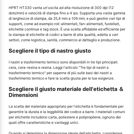
HPRT HT330 vanta un'uscita ad alta risoluzione di 300 dpi (12
dots/mm) e velocità di stampa fino a 4 ips. Supporta una vasta gamma
di larghezze di stampa, da 25,4 mm a 106 mm, e può gestire vari tipi di
supporti, come ad esempio roll-alimentati, fan-alimentati, fustellati,
etichette continue e tag stock. È una scelta affidabile ed efficiente per
la stampa di etichette di codici a barre di alta qualità, adatta a vari
settori, come logistica, sanità, commercio al dettaglio e produzione.
Scegliere il tipo di nastro giusto
I nastri a trasferimento termico sono disponibili in tre tipi principali:
cera, cera-resina e resina. Leggi l'articolo "Tre tipi di nastri a
trasferimento termico" per saperne di più sulle basi dei nastri a
trasferimento termico e fare la scelta giusta per le tue esigenze.
Scegliere il giusto materiale dell'etichetta ＆
Dimensioni
La scelta del materiale appropriato per l'etichetta è fondamentale per
garantire la durata e la leggibilità del codice a barre. I materiali comuni
per etichette includono carta, poliestere e polipropilene, ognuno dei
quali offre caratteristiche e vantaggi unici.
Quando si determina la dimensione ideale dell'etichetta, considerare