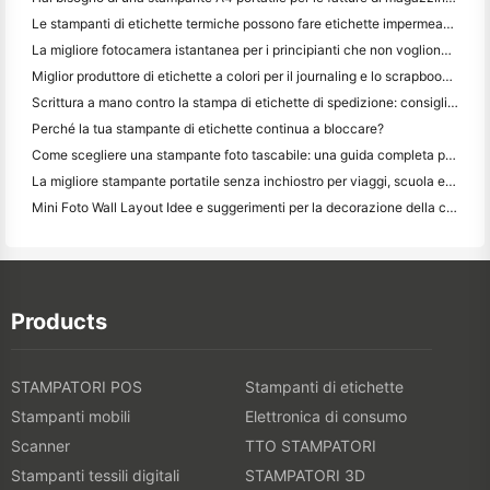
Le stampanti di etichette termiche possono fare etichette impermeabili per prodotti di piccole imprese?
La migliore fotocamera istantanea per i principianti che non vogliono sprecare carta
Miglior produttore di etichette a colori per il journaling e lo scrapbooking: aggiungere più colori ad ogni pagina
Scrittura a mano contro la stampa di etichette di spedizione: consigli per le piccole imprese nel 2026
Perché la tua stampante di etichette continua a bloccare?
Come scegliere una stampante foto tascabile: una guida completa per gli utenti di giornali, viaggi e iPhone
La migliore stampante portatile senza inchiostro per viaggi, scuola e lavoro mobile: Hanin MT620 Pro Recensione
Mini Foto Wall Layout Idee e suggerimenti per la decorazione della camera da letto e del dormitorio
Products
STAMPATORI POS
Stampanti di etichette
Stampanti mobili
Elettronica di consumo
Scanner
TTO STAMPATORI
Stampanti tessili digitali
STAMPATORI 3D