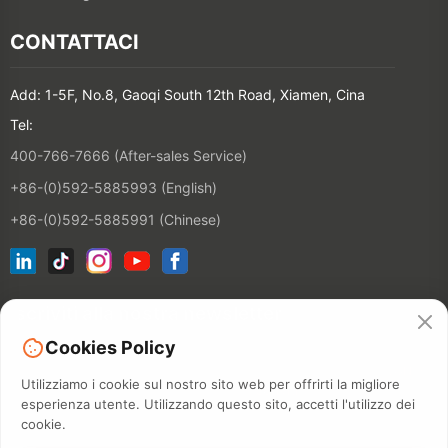
CONTATTACI
Add: 1-5F, No.8, Gaoqi South 12th Road, Xiamen, Cina
Tel:
400-766-7666 (After-sales Service)
+86-(0)592-5885993 (English)
+86-(0)592-5885991 (Chinese)
Iscriviti alla nostra newsletter
Cookies Policy
CONTATT
Utilizziamo i cookie sul nostro sito web per offrirti la migliore
esperienza utente. Utilizzando questo sito, accetti l'utilizzo dei
cookie.