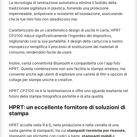
La tecnologia di laminazione automatica elimina il fastidio della
tradizionale sigillatura in plastica, fornendo una protezione
impermeabile, antipolvere e resistente all'ossidazione, assicurando
che le tue mini foto non sbiadiscono mai.
Caratterizzato da un caratteristico design di uscita in carta, HPRT
CP2100 riduce significativamente l'ingombro del dispositivo,
migliorando così la sua portabilità. Il design della cartuccia a nastro
monopezzo semplifica il processo di sostituzione dei materiali di
consumo, rendendolo facile da usare.
Inoltre, vanta connettività Bluetooth e compatibilità con l'app foto
HPRT. Questa combinazione non solo facilita la stampa wireless, ma
consente anche agli utenti di esplorare una varietà di filtri e opzioni di
collage per stampe uniche e creative.
HPRT CP2100 ne è la testimonianza e offre uno sguardo esaltante nel
futuro della stampa fotografica portatile e di alta qualità.
HPRT: un eccellente fornitore di soluzioni di
stampa
HPRT eccelle nella R＆D, nella produzione e nella vendita di una
vasta gamma di stampanti, tra cui
stampanti termiche per ricevute
,
stampanti per etichette con codici a barre,
stampanti mobili
e