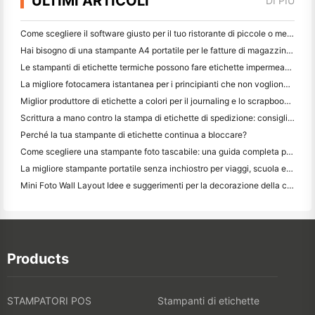
ULTIMI ARTICOLI
DI PIÙ
Come scegliere il software giusto per il tuo ristorante di piccole o medie dimensioni
Hai bisogno di una stampante A4 portatile per le fatture di magazzino? Cosa funziona davvero
Le stampanti di etichette termiche possono fare etichette impermeabili per prodotti di piccole imprese?
La migliore fotocamera istantanea per i principianti che non vogliono sprecare carta
Miglior produttore di etichette a colori per il journaling e lo scrapbooking: aggiungere più colori ad ogni pagina
Scrittura a mano contro la stampa di etichette di spedizione: consigli per le piccole imprese nel 2026
Perché la tua stampante di etichette continua a bloccare?
Come scegliere una stampante foto tascabile: una guida completa per gli utenti di giornali, viaggi e iPhone
La migliore stampante portatile senza inchiostro per viaggi, scuola e lavoro mobile: Hanin MT620 Pro Recensione
Mini Foto Wall Layout Idee e suggerimenti per la decorazione della camera da letto e del dormitorio
Products
STAMPATORI POS
Stampanti di etichette