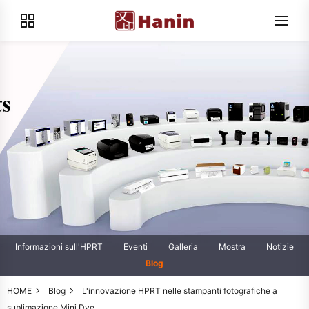
Informazioni sull'HPRT
Eventi
Galleria
Mostra
Notizie
Blog
HOME
Blog
L'innovazione HPRT nelle stampanti fotografiche a
sublimazione Mini Dye