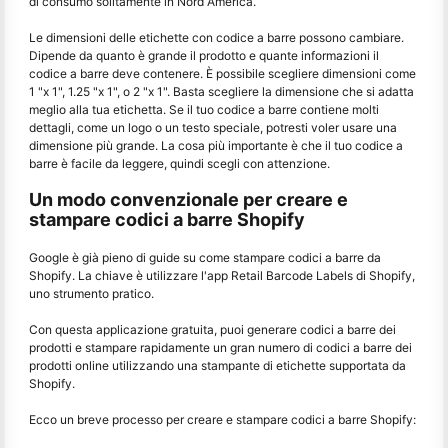
di consumo solitamente in Nord America.
Le dimensioni delle etichette con codice a barre possono cambiare.
Dipende da quanto è grande il prodotto e quante informazioni il
codice a barre deve contenere. È possibile scegliere dimensioni come
1 "x 1", 1.25 "x 1", o 2 "x 1". Basta scegliere la dimensione che si adatta
meglio alla tua etichetta. Se il tuo codice a barre contiene molti
dettagli, come un logo o un testo speciale, potresti voler usare una
dimensione più grande. La cosa più importante è che il tuo codice a
barre è facile da leggere, quindi scegli con attenzione.
Un modo convenzionale per creare e
stampare codici a barre Shopify
Google è già pieno di guide su come stampare codici a barre da
Shopify. La chiave è utilizzare l'app Retail Barcode Labels di Shopify,
uno strumento pratico.
Con questa applicazione gratuita, puoi generare codici a barre dei
prodotti e stampare rapidamente un gran numero di codici a barre dei
prodotti online utilizzando una stampante di etichette supportata da
Shopify.
Ecco un breve processo per creare e stampare codici a barre Shopify: