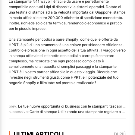
La stampante N41 waybill è facile da usare e perfettamente
compatibile con tutti i tipi di dispositivi e sistemi operativi. Dotato di
una testina di stampa ad alta velocità importata dal Giappone, stampa
in modo affidabile oltre 200.000 etichette di spedizione monostrato.
Inoltre, richiede solo carta termica, rendendolo economico e pratico
per le piccole imprese.
Una stampante per codici a barre Shopify, come quelle offerte da
HPRT, è più di uno strumento: è una chiave per sbloccare efficienza,
controllo e precisione in ogni aspetto della tua attività. Il viaggio verso
la stampa ottimale di etichette con codici a barre può sembrare
complesso, ma ricordate che ogni processo complicato è
semplicemente una raccolta di semplici passaggi e la stampante
HPRT è il vostro partner affidabile in questo viaggio. Ricorda che
investire negli strumenti giusti, come HPRT, e il potenziale del tuo
negozio Shopify è illimitato: sei pronto a realizzarlo?
prev:
Le tue nuove opportunità di business con le stampanti tascabili HPRT
successivo:
Carte di stampa: Utilizzando una stampante regolare o una stampante per schede in PVC?
ULTIMI ARTICOLI
DI PIÙ