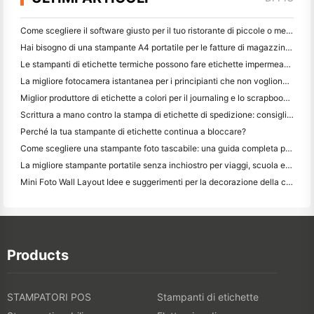
Come scegliere il software giusto per il tuo ristorante di piccole o medie dimensioni
Hai bisogno di una stampante A4 portatile per le fatture di magazzino? Cosa funziona davvero
Le stampanti di etichette termiche possono fare etichette impermeabili per prodotti di piccole imprese?
La migliore fotocamera istantanea per i principianti che non vogliono sprecare carta
Miglior produttore di etichette a colori per il journaling e lo scrapbooking: aggiungere più colori ad ogni pagina
Scrittura a mano contro la stampa di etichette di spedizione: consigli per le piccole imprese nel 2026
Perché la tua stampante di etichette continua a bloccare?
Come scegliere una stampante foto tascabile: una guida completa per gli utenti di giornali, viaggi e iPhone
La migliore stampante portatile senza inchiostro per viaggi, scuola e lavoro mobile: Hanin MT620 Pro Recensione
Mini Foto Wall Layout Idee e suggerimenti per la decorazione della camera da letto e del dormitorio
Products
STAMPATORI POS
Stampanti di etichette