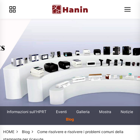
Informazioni sull'HPRT
Eventi
Galleria
Mostra
Notizie
Blog
HOME
Blog
Come risolvere e risolvere i problemi comuni della
stampante per ricevute