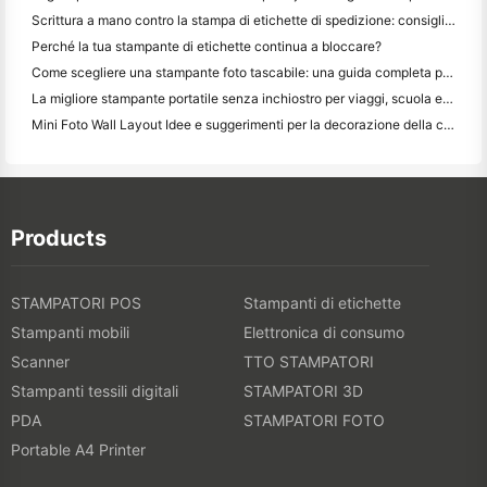
Scrittura a mano contro la stampa di etichette di spedizione: consigli per le piccole imprese nel 2026
Perché la tua stampante di etichette continua a bloccare?
Come scegliere una stampante foto tascabile: una guida completa per gli utenti di giornali, viaggi e iPhone
La migliore stampante portatile senza inchiostro per viaggi, scuola e lavoro mobile: Hanin MT620 Pro Recensione
Mini Foto Wall Layout Idee e suggerimenti per la decorazione della camera da letto e del dormitorio
Products
STAMPATORI POS
Stampanti di etichette
Stampanti mobili
Elettronica di consumo
Scanner
TTO STAMPATORI
Stampanti tessili digitali
STAMPATORI 3D
PDA
STAMPATORI FOTO
Portable A4 Printer