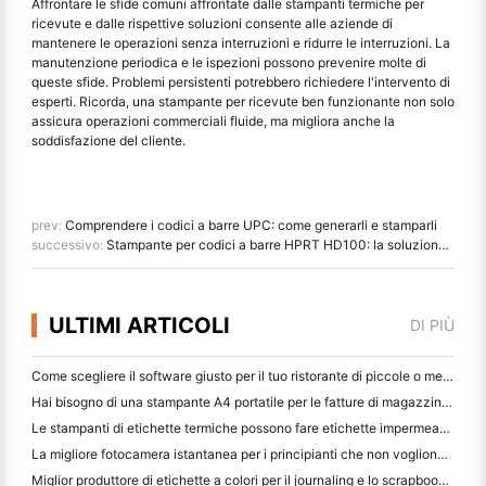
Affrontare le sfide comuni affrontate dalle stampanti termiche per
ricevute e dalle rispettive soluzioni consente alle aziende di
mantenere le operazioni senza interruzioni e ridurre le interruzioni. La
manutenzione periodica e le ispezioni possono prevenire molte di
queste sfide. Problemi persistenti potrebbero richiedere l'intervento di
esperti. Ricorda, una stampante per ricevute ben funzionante non solo
assicura operazioni commerciali fluide, ma migliora anche la
soddisfazione del cliente.
prev:
Comprendere i codici a barre UPC: come generarli e stamparli
successivo:
Stampante per codici a barre HPRT HD100: la soluzione definitiva per l'etichettatura aziendale e-commerce
ULTIMI ARTICOLI
DI PIÙ
Come scegliere il software giusto per il tuo ristorante di piccole o medie dimensioni
Hai bisogno di una stampante A4 portatile per le fatture di magazzino? Cosa funziona davvero
Le stampanti di etichette termiche possono fare etichette impermeabili per prodotti di piccole imprese?
La migliore fotocamera istantanea per i principianti che non vogliono sprecare carta
Miglior produttore di etichette a colori per il journaling e lo scrapbooking: aggiungere più colori ad ogni pagina