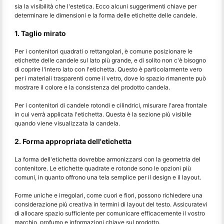
sia la visibilità che l'estetica. Ecco alcuni suggerimenti chiave per
determinare le dimensioni e la forma delle etichette delle candele.
1. Taglio mirato
Per i contenitori quadrati o rettangolari, è comune posizionare le
etichette delle candele sul lato più grande, e di solito non c'è bisogno
di coprire l'intero lato con l'etichetta. Questo è particolarmente vero
per i materiali trasparenti come il vetro, dove lo spazio rimanente può
mostrare il colore e la consistenza del prodotto candela.
Per i contenitori di candele rotondi e cilindrici, misurare l'area frontale
in cui verrà applicata l'etichetta. Questa è la sezione più visibile
quando viene visualizzata la candela.
2. Forma appropriata dell'etichetta
La forma dell'etichetta dovrebbe armonizzarsi con la geometria del
contenitore. Le etichette quadrate e rotonde sono le opzioni più
comuni, in quanto offrono una tela semplice per il design e il layout.
Forme uniche e irregolari, come cuori e fiori, possono richiedere una
considerazione più creativa in termini di layout del testo. Assicuratevi
di allocare spazio sufficiente per comunicare efficacemente il vostro
marchio, profumo e informazioni chiave sul prodotto.