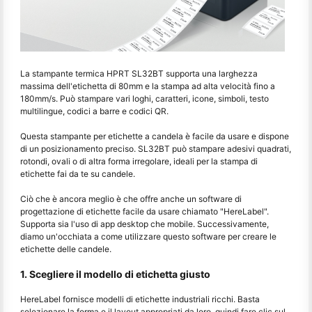
La stampante termica HPRT SL32BT supporta una larghezza
massima dell'etichetta di 80mm e la stampa ad alta velocità fino a
180mm/s. Può stampare vari loghi, caratteri, icone, simboli, testo
multilingue, codici a barre e codici QR.
Questa stampante per etichette a candela è facile da usare e dispone
di un posizionamento preciso. SL32BT può stampare adesivi quadrati,
rotondi, ovali o di altra forma irregolare, ideali per la stampa di
etichette fai da te su candele.
Ciò che è ancora meglio è che offre anche un software di
progettazione di etichette facile da usare chiamato "HereLabel".
Supporta sia l'uso di app desktop che mobile. Successivamente,
diamo un'occhiata a come utilizzare questo software per creare le
etichette delle candele.
1. Scegliere il modello di etichetta giusto
HereLabel fornisce modelli di etichette industriali ricchi. Basta
selezionare la forma e il layout appropriati da loro, quindi fare clic sul