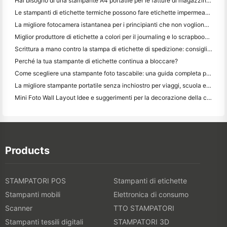
Hai bisogno di una stampante A4 portatile per le fatture di magazzino? Cosa funziona davvero
Le stampanti di etichette termiche possono fare etichette impermeabili per prodotti di piccole imprese?
La migliore fotocamera istantanea per i principianti che non vogliono sprecare carta
Miglior produttore di etichette a colori per il journaling e lo scrapbooking: aggiungere più colori ad ogni pagina
Scrittura a mano contro la stampa di etichette di spedizione: consigli per le piccole imprese nel 2026
Perché la tua stampante di etichette continua a bloccare?
Come scegliere una stampante foto tascabile: una guida completa per gli utenti di giornali, viaggi e iPhone
La migliore stampante portatile senza inchiostro per viaggi, scuola e lavoro mobile: Hanin MT620 Pro Recensione
Mini Foto Wall Layout Idee e suggerimenti per la decorazione della camera da letto e del dormitorio
Products
STAMPATORI POS
Stampanti di etichette
Stampanti mobili
Elettronica di consumo
Scanner
TTO STAMPATORI
Stampanti tessili digitali
STAMPATORI 3D