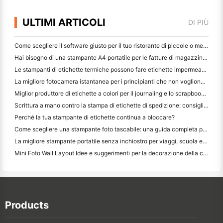
ULTIMI ARTICOLI
DI PIÙ
Come scegliere il software giusto per il tuo ristorante di piccole o medie dimensioni
Hai bisogno di una stampante A4 portatile per le fatture di magazzino? Cosa funziona davvero
Le stampanti di etichette termiche possono fare etichette impermeabili per prodotti di piccole imprese?
La migliore fotocamera istantanea per i principianti che non vogliono sprecare carta
Miglior produttore di etichette a colori per il journaling e lo scrapbooking: aggiungere più colori ad ogni pagina
Scrittura a mano contro la stampa di etichette di spedizione: consigli per le piccole imprese nel 2026
Perché la tua stampante di etichette continua a bloccare?
Come scegliere una stampante foto tascabile: una guida completa per gli utenti di giornali, viaggi e iPhone
La migliore stampante portatile senza inchiostro per viaggi, scuola e lavoro mobile: Hanin MT620 Pro Recensione
Mini Foto Wall Layout Idee e suggerimenti per la decorazione della camera da letto e del dormitorio
Products