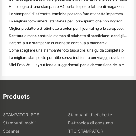
Hai bisogno di una stampante A4 portatile per le fatture di magazzino? Cosa funziona davvero
Le stampanti di etichette termiche possono fare etichette impermeabili per prodotti di piccole imprese?
La migliore fotocamera istantanea per i principianti che non vogliono sprecare carta
Miglior produttore di etichette a colori per il journaling e lo scrapbooking: aggiungere più colori ad ogni pagina
Scrittura a mano contro la stampa di etichette di spedizione: consigli per le piccole imprese nel 2026
Perché la tua stampante di etichette continua a bloccare?
Come scegliere una stampante foto tascabile: una guida completa per gli utenti di giornali, viaggi e iPhone
La migliore stampante portatile senza inchiostro per viaggi, scuola e lavoro mobile: Hanin MT620 Pro Recensione
Mini Foto Wall Layout Idee e suggerimenti per la decorazione della camera da letto e del dormitorio
Products
STAMPATORI POS
Stampanti di etichette
Stampanti mobili
Elettronica di consumo
Scanner
TTO STAMPATORI