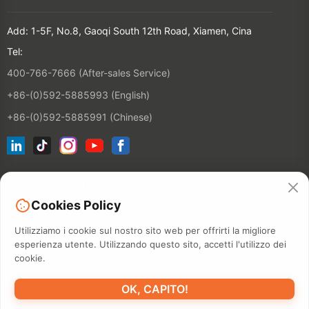
Add: 1-5F, No.8, Gaoqi South 12th Road, Xiamen, Cina
Tel:
400-766-7666 (After-sales Service)
+86-(0)592-5885993 (English)
+86-(0)592-5885991 (Chinese)
Iscriviti alla nostra newsletter
Cookies Policy
CONTATT
Utilizziamo i cookie sul nostro sito web per offrirti la migliore
esperienza utente. Utilizzando questo sito, accetti l'utilizzo dei
cookie.
©2026 XIAMEN HANIN CO., LTD.
INFORMATIVA SULLA PRIVACY
OK, CAPITO!
DURATA D'USO
MAPPA DEL SITO