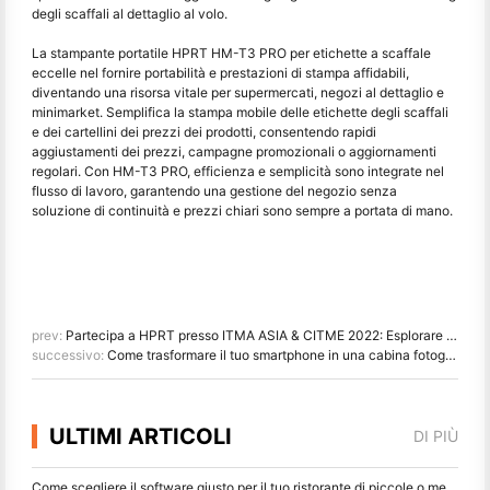
degli scaffali al dettaglio al volo.
La stampante portatile HPRT HM-T3 PRO per etichette a scaffale
eccelle nel fornire portabilità e prestazioni di stampa affidabili,
diventando una risorsa vitale per supermercati, negozi al dettaglio e
minimarket. Semplifica la stampa mobile delle etichette degli scaffali
e dei cartellini dei prezzi dei prodotti, consentendo rapidi
aggiustamenti dei prezzi, campagne promozionali o aggiornamenti
regolari. Con HM-T3 PRO, efficienza e semplicità sono integrate nel
flusso di lavoro, garantendo una gestione del negozio senza
soluzione di continuità e prezzi chiari sono sempre a portata di mano.
prev:
Partecipa a HPRT presso ITMA ASIA & CITME 2022: Esplorare il futuro della stampa digitale tessile
successivo:
Come trasformare il tuo smartphone in una cabina fotografica con le ultime stampanti Smart Phone
ULTIMI ARTICOLI
DI PIÙ
Come scegliere il software giusto per il tuo ristorante di piccole o medie dimensioni