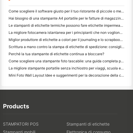
Come scegliere il software giusto per il tuo ristorante di piccole o medie dimensioni
Hai bisogno di una stampante A4 portatile per le fatture di magazzino? Cosa funziona davvero
Le stampanti di etichette termiche possono fare etichette impermeabili per prodotti di piccole imprese?
La migliore fotocamera istantanea per i principianti che non vogliono sprecare carta
Miglior produttore di etichette a colori per il journaling e lo scrapbooking: aggiungere più colori ad ogni pagina
Scrittura a mano contro la stampa di etichette di spedizione: consigli per le piccole imprese nel 2026
Perché la tua stampante di etichette continua a bloccare?
Come scegliere una stampante foto tascabile: una guida completa per gli utenti di giornali, viaggi e iPhone
La migliore stampante portatile senza inchiostro per viaggi, scuola e lavoro mobile: Hanin MT620 Pro Recensione
Mini Foto Wall Layout Idee e suggerimenti per la decorazione della camera da letto e del dormitorio
Products
STAMPATORI POS
Stampanti di etichette
Stampanti mobili
Elettronica di consumo