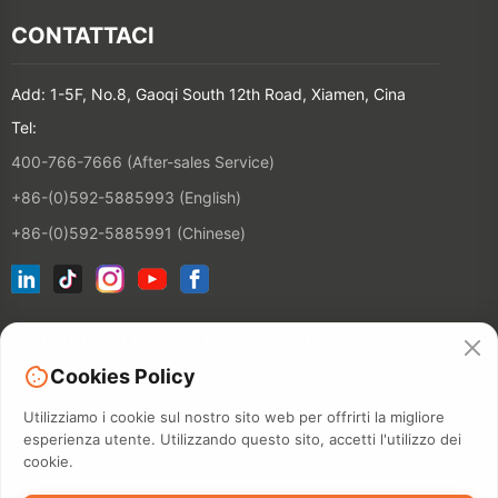
CONTATTACI
Add: 1-5F, No.8, Gaoqi South 12th Road, Xiamen, Cina
Tel:
400-766-7666 (After-sales Service)
+86-(0)592-5885993 (English)
+86-(0)592-5885991 (Chinese)
Iscriviti alla nostra newsletter
Cookies Policy
CONTATT
Utilizziamo i cookie sul nostro sito web per offrirti la migliore
esperienza utente. Utilizzando questo sito, accetti l'utilizzo dei
cookie.