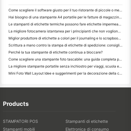
Come scegliere il software giusto per il tuo ristorante di piccole o medie dimensioni
Hai bisogno di una stampante A4 portatile per le fatture di magazzino? Cosa funziona davvero
Le stampanti di etichette termiche possono fare etichette impermeabili per prodotti di piccole imprese?
La migliore fotocamera istantanea per i principianti che non vogliono sprecare carta
Miglior produttore di etichette a colori per il journaling e lo scrapbooking: aggiungere più colori ad ogni pagina
Scrittura a mano contro la stampa di etichette di spedizione: consigli per le piccole imprese nel 2026
Perché la tua stampante di etichette continua a bloccare?
Come scegliere una stampante foto tascabile: una guida completa per gli utenti di giornali, viaggi e iPhone
La migliore stampante portatile senza inchiostro per viaggi, scuola e lavoro mobile: Hanin MT620 Pro Recensione
Mini Foto Wall Layout Idee e suggerimenti per la decorazione della camera da letto e del dormitorio
Products
STAMPATORI POS
Stampanti di etichette
Stampanti mobili
Elettronica di consumo