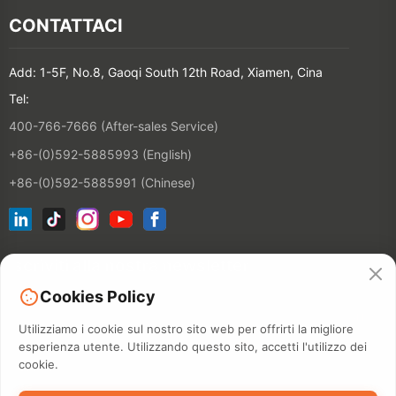
CONTATTACI
Add: 1-5F, No.8, Gaoqi South 12th Road, Xiamen, Cina
Tel:
400-766-7666 (After-sales Service)
+86-(0)592-5885993 (English)
+86-(0)592-5885991 (Chinese)
Iscriviti alla nostra newsletter
Cookies Policy
CONTATT
Utilizziamo i cookie sul nostro sito web per offrirti la migliore
esperienza utente. Utilizzando questo sito, accetti l'utilizzo dei
cookie.