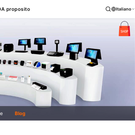
O
A proposito
Italiano
ie
Blog