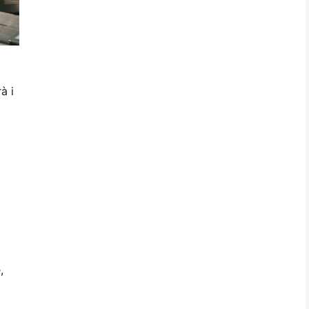
à i
,