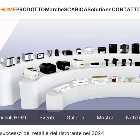
HOME
PRODOTTO
Marche
SCARICA
Solutions
CONTATT
ni sull'HPRT
Eventi
Galleria
Mostra
Notiz
uccesso del retail e del ristorante nel 2024