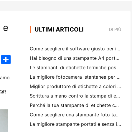
 e
ULTIMI ARTICOLI
DI PIÙ
Come scegliere il software giusto per il tuo ristorante di piccole o medie dimensioni
k
edIn
Twitter
Share
Hai bisogno di una stampante A4 portatile per le fatture di magazzino? Cosa funziona davvero
Le stampanti di etichette termiche possono fare etichette impermeabili per prodotti di piccole imprese?
La migliore fotocamera istantanea per i principianti che non vogliono sprecare carta
diamo
Miglior produttore di etichette a colori per il journaling e lo scrapbooking: aggiungere più colori ad ogni pagina
 QR
Scrittura a mano contro la stampa di etichette di spedizione: consigli per le piccole imprese nel 2026
Perché la tua stampante di etichette continua a bloccare?
Come scegliere una stampante foto tascabile: una guida completa per gli utenti di giornali, viaggi e iPhone
La migliore stampante portatile senza inchiostro per viaggi, scuola e lavoro mobile: Hanin MT620 Pro Recensione