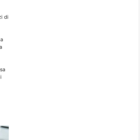
i di
la
a
ssa
i