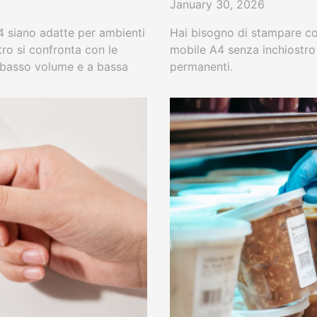
January 30, 2026
A4 siano adatte per ambienti
Hai bisogno di stampare co
ro si confronta con le
mobile A4 senza inchiostro 
 a basso volume e a bassa
permanenti.