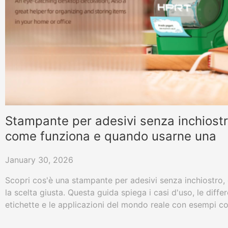
Stampante per adesivi senza inchiostr
come funziona e quando usarne una
January 30, 2026
Scopri cos'è una stampante per adesivi senza inchiostro
la scelta giusta. Questa guida spiega i casi d'uso, le diffe
etichette e le applicazioni del mondo reale con esempi 