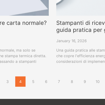
re carta normale?
Stampanti di rice
guida pratica per 
January 16, 2026
 normale, ma solo se
Una guida pratica alle stam
che stampa termica diretta.
che copre l'efficienza energe
 passando a stampanti
considerazioni di implemen
e utilizzano carta standard
3
4
5
6
7
8
9
10