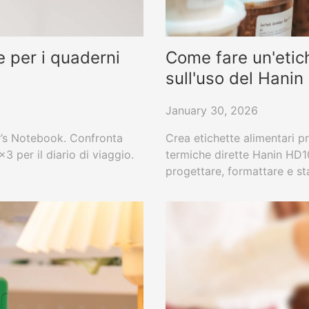
e per i quaderni
Come fare un'etic
sull'uso del Hani
January 30, 2026
er’s Notebook. Confronta
Crea etichette alimentari p
3 per il diario di viaggio.
termiche dirette Hanin HD1
progettare, formattare e sta
barre e etichette di data pe