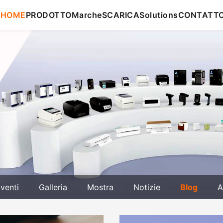
HOME
PRODOTTO
Marche
SCARICA
Solutions
CONTATT
venti
Galleria
Mostra
Notizie
Blog
A