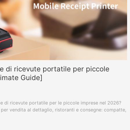
 di ricevute portatile per piccole
timate Guide]
e di ricevute portatile per le piccole imprese nel 2026?
 per vendita al dettaglio, ristoranti e consegne: compatte,