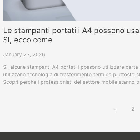
Le stampanti portatili A4 possono usa
Sì, ecco come
January 23, 2026
Sì, alcune stampanti A4 portatili possono utilizzare carta
utilizzano tecnologia di trasferimento termico piuttosto 
Scopri perché i professionisti del settore mobile stanno
portatili a trasferimento termico come la HPRT MT800 ch
A4/US Letter per documenti permanenti e professionali.
«
2