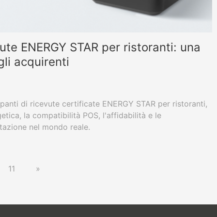
vute ENERGY STAR per ristoranti: una
gli acquirenti
panti di ricevute certificate ENERGY STAR per ristoranti,
tica, la compatibilità POS, l'affidabilità e le
tazione nel mondo reale.
11
»