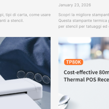
January 23, 2026
pi, tipi di carta, come usare
Scopri la migliore stampan
ti a stencil.
Questa stampante termica pe
per stencil per tatuaggi ed 