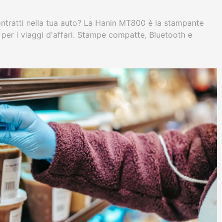
ntratti nella tua auto? La Hanin MT800 è la stampante
per i viaggi d'affari. Stampe compatte, Bluetooth e