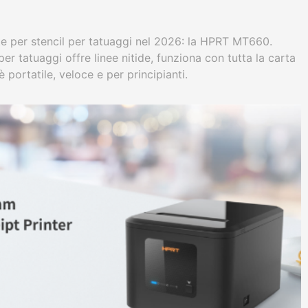
te per stencil per tatuaggi nel 2026: la HPRT MT660.
r tatuaggi offre linee nitide, funziona con tutta la carta
è portatile, veloce e per principianti.