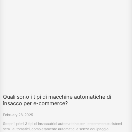
Quali sono i tipi di macchine automatiche di
insacco per e-commerce?
February 28, 2025
Scopri i primi 3 tipi di insaccatrici automatiche per l'e-commerce: sistemi
semi-automatici, completamente automatici e senza equipaggio.
«
7
8
9
10
11
12
13
14
15
16
»