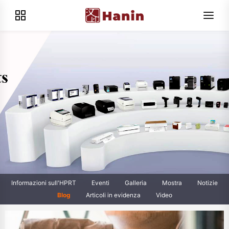
Informazioni sull'HPRT
Eventi
Galleria
Mostra
Notizie
Blog
Articoli in evidenza
Video