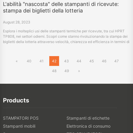
L'abilità "nascosta" delle stampanti di ricevute:
stampa dei biglietti della lotteria
August 28, 2023
Esplora i molteplici usi delle stampanti termiche per ricevute, tra cui HPRT
TP808, nei settori odierni. Scopri come stanno rivoluzionando la stampa dei
biglietti della lotteria attraverso velocità, chiarezza ed efficienza in termini di
costi.
«
40
41
42
43
44
45
46
47
48
49
»
Products
STAMPATORI POS
Stampanti di etichette
Stampanti mobili
Elettronica di consumo