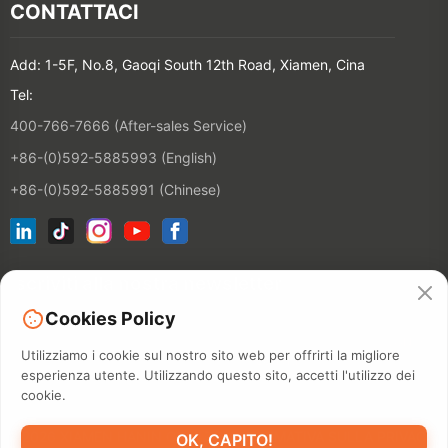
CONTATTACI
Add: 1-5F, No.8, Gaoqi South 12th Road, Xiamen, Cina
Tel:
400-766-7666 (After-sales Service)
+86-(0)592-5885993 (English)
+86-(0)592-5885991 (Chinese)
Iscriviti alla nostra newsletter
Cookies Policy
CONTATT
Utilizziamo i cookie sul nostro sito web per offrirti la migliore
esperienza utente. Utilizzando questo sito, accetti l'utilizzo dei
cookie.
©2026 XIAMEN HANIN CO., LTD.
INFORMATIVA SULLA PRIVACY
OK, CAPITO!