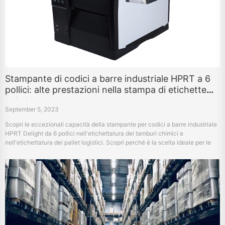
Stampante di codici a barre industriale HPRT a 6
pollici: alte prestazioni nella stampa di etichette
chimiche del tamburo e del pallet
September 5, 2023
Scopri le eccezionali capacità della stampante per codici a barre industriale
HPRT Delight da 6 pollici nell'etichettatura dei tamburi chimici e
nell'etichettatura dei pallet logistici. Scopri perché è la scelta ideale per le
tue esigenze di stampa industriale.