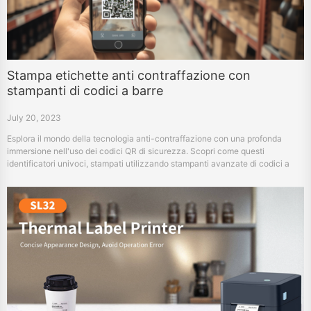
Stampa etichette anti contraffazione con
stampanti di codici a barre
July 20, 2023
Esplora il mondo della tecnologia anti-contraffazione con una profonda
immersione nell'uso dei codici QR di sicurezza. Scopri come questi
identificatori univoci, stampati utilizzando stampanti avanzate di codici a
barre, aiutano a combattere il problema globale delle merci contraffatte.
Comprendere il processo di generazione, stampa e utilizzo di queste
etichette di sicurezza e scoprire come stanno plasmando il futuro della
protezione del marchio.