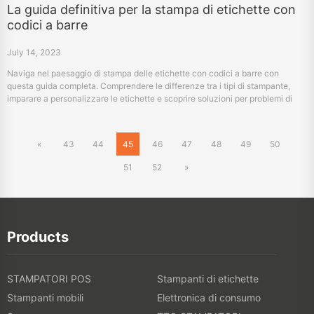
La guida definitiva per la stampa di etichette con
codici a barre
July 14, 2023
Naviga nel paesaggio di stampa delle etichette con codici a barre con
questa guida completa. Comprendere le differenze tra i tipi di stampante,
imparare a personalizzare le etichette e scoprire soluzioni per problemi di
stampa comuni. Scegli HPRT per soluzioni di stampa di codici a barre
personalizzate e specifiche per il settore.
«
43
44
45
46
47
48
49
50
51
52
»
Products
STAMPATORI POS
Stampanti di etichette
Stampanti mobili
Elettronica di consumo