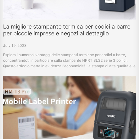
La migliore stampante termica per codici a barre
per piccole imprese e negozi al dettaglio
July 19, 2023
Esplora i numerosi vantaggi delle stampanti termiche per codici a barre,
concentrandoti in particolare sulla stampante HPRT SL32 serie 3 pollici.
Questo articolo mette in evidenza l'economicità, la stampa di alta qualità e le
ampie applicazioni in diversi settori come negozi di abbigliamento, librerie,
gastronomia e negozi di souvenir. Scopri come investire in questo strumento
efficiente e affidabile può aumentare le tue attività di piccole imprese.