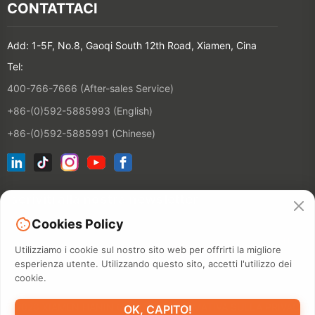
CONTATTACI
Add: 1-5F, No.8, Gaoqi South 12th Road, Xiamen, Cina
Tel:
400-766-7666 (After-sales Service)
+86-(0)592-5885993 (English)
+86-(0)592-5885991 (Chinese)
Iscriviti alla nostra newsletter
Cookies Policy
CONTATT
Utilizziamo i cookie sul nostro sito web per offrirti la migliore
esperienza utente. Utilizzando questo sito, accetti l'utilizzo dei
cookie.
©2026 XIAMEN HANIN CO., LTD.
INFORMATIVA SULLA PRIVACY
OK, CAPITO!