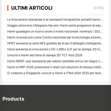
ULTIMI ARTICOLI
DI PIÙ
Le fotocamere istantanee e le stampanti fotografiche portatili Hanin attirano forte interesse all'IEAE Shenzhen 2026
Viaggio attraverso l'Altopiano Nevato: Hanin porta programmi di educazione fotografica ai bambini di Qamdo
Hanin guadagna un nuovo onore a livello nazionale: nominato "2026 Made in China · Trusted Brand by Consumers"
Hanin riconosciuto come Centro nazionale per la tecnologia aziendale per la leadership nell'innovazione
HPRT presenta la serie NEX guidata da AI per il dettaglio intelligente a CHINASHOP 2026
Hanin presenta le innovazioni LCD-L298 e SJF per la stampa 3D industriale a TCT Asia 2026
Unisciti a Hanin alla fiera di stampa 3D TCT Asia 2026
Hanin NEW1: una stampante per adesivi portatile arriva nei negozi LOFT del Giappone
Hanin al NRF 2026: potenziare il retail con soluzioni di stampa intelligenti per scenari completi
Ci vediamo a Singapore: unisciti a Hanin a ITMA ASIA 2025 per testimoniare le ultime tecnologie di stampa digitale
Products