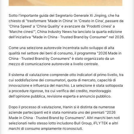
Sotto l'importante guida del Segretario Generale Xi Jinping, che ha
chiesto di "trasformare 'Made in China' in 'Creato in Cina', passare da
'China Speed' a 'China Quality' e avanzare da 'Prodotti cinesi' a
'Marche cinesi'", China Industry News ha lanciato la quarta edizione
dell'iniziativa "Made in China · Trusted Brand by Consumer" nel 2026.
Come una selezione autorevole incentrata sullo sviluppo di alta
qualità nel settore dei beni di consumo, il programma "2026 Made in
China · Trusted Brand by Consumers" è stato organizzato da un
mezzo di comunicazione autorevole a livello centrale.
Il sistema di valutazione comprende otto indicatori di primo livello, tra
cui soddisfazione dei consumatori, quota di mercato, capacità di
innovazione e influenza del marchio. La selezione è stata sottoposta
a procedure rigorose, tra cui verifica del credito, monitoraggio
dell'opinione pubblica, revisione esperta e annuncio pubblico.
Dopo il processo di valutazione, Hanin si è distinta da numerose
aziende partecipanti ed è stata nominata uno dei premiati "2026
Made in China · Trusted Brand by Consumers". Altri marchi ben noti
selezionati nello stesso lotto includono Bull Group, iFLYTEK e altri
marchi di consumo ampiamente riconosciuti.