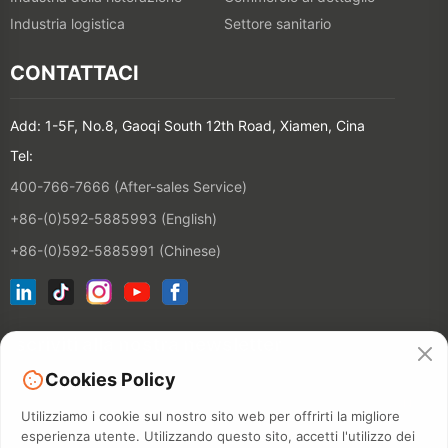
Industria logistica
Settore sanitario
CONTATTACI
Add: 1-5F, No.8, Gaoqi South 12th Road, Xiamen, Cina
Tel:
400-766-7666 (After-sales Service)
+86-(0)592-5885993 (English)
+86-(0)592-5885991 (Chinese)
Iscriviti alla nostra newsletter
Cookies Policy
CONTATT
Utilizziamo i cookie sul nostro sito web per offrirti la migliore
esperienza utente. Utilizzando questo sito, accetti l'utilizzo dei