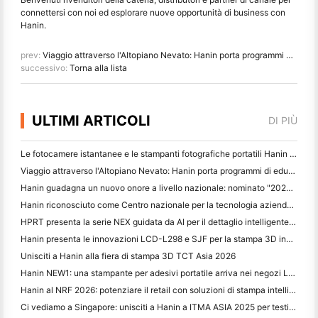
connettersi con noi ed esplorare nuove opportunità di business con
Hanin.
prev:
Viaggio attraverso l'Altopiano Nevato: Hanin porta programmi di educazione fotografica ai bambini di Qamdo
successivo:
Torna alla lista
ULTIMI ARTICOLI
DI PIÙ
Le fotocamere istantanee e le stampanti fotografiche portatili Hanin attirano forte interesse all'IEAE Shenzhen 2026
Viaggio attraverso l'Altopiano Nevato: Hanin porta programmi di educazione fotografica ai bambini di Qamdo
Hanin guadagna un nuovo onore a livello nazionale: nominato "2026 Made in China · Trusted Brand by Consumers"
Hanin riconosciuto come Centro nazionale per la tecnologia aziendale per la leadership nell'innovazione
HPRT presenta la serie NEX guidata da AI per il dettaglio intelligente a CHINASHOP 2026
Hanin presenta le innovazioni LCD-L298 e SJF per la stampa 3D industriale a TCT Asia 2026
Unisciti a Hanin alla fiera di stampa 3D TCT Asia 2026
Hanin NEW1: una stampante per adesivi portatile arriva nei negozi LOFT del Giappone
Hanin al NRF 2026: potenziare il retail con soluzioni di stampa intelligenti per scenari completi
Ci vediamo a Singapore: unisciti a Hanin a ITMA ASIA 2025 per testimoniare le ultime tecnologie di stampa digitale