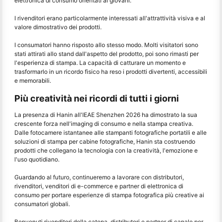
elettronica di consumo orientati ai giovani.
I rivenditori erano particolarmente interessati all'attrattività visiva e al
valore dimostrativo dei prodotti.
I consumatori hanno risposto allo stesso modo. Molti visitatori sono
stati attirati allo stand dall'aspetto del prodotto, poi sono rimasti per
l'esperienza di stampa. La capacità di catturare un momento e
trasformarlo in un ricordo fisico ha reso i prodotti divertenti, accessibili
e memorabili.
Più creatività nei ricordi di tutti i giorni
La presenza di Hanin all'IEAE Shenzhen 2026 ha dimostrato la sua
crescente forza nell'imaging di consumo e nella stampa creativa.
Dalle fotocamere istantanee alle stampanti fotografiche portatili e alle
soluzioni di stampa per cabine fotografiche, Hanin sta costruendo
prodotti che collegano la tecnologia con la creatività, l'emozione e
l'uso quotidiano.
Guardando al futuro, continueremo a lavorare con distributori,
rivenditori, venditori di e-commerce e partner di elettronica di
consumo per portare esperienze di stampa fotografica più creative ai
consumatori globali.
Benvenuti rivenditori della catena, distributori e partner di canale per