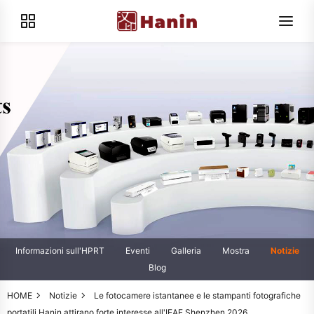
Informazioni sull'HPRT
Eventi
Galleria
Mostra
Notizie
Blog
HOME
Notizie
Le fotocamere istantanee e le stampanti fotografiche
portatili Hanin attirano forte interesse all'IEAE Shenzhen 2026