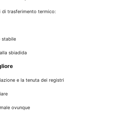
i di trasferimento termico:
 stabile
alla sbiadida
gliore
azione e la tenuta dei registri
iare
ormale ovunque