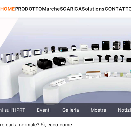
HOME
PRODOTTO
Marche
SCARICA
Solutions
CONTATT
ni sull'HPRT
Eventi
Galleria
Mostra
Notiz
are carta normale? Sì, ecco come