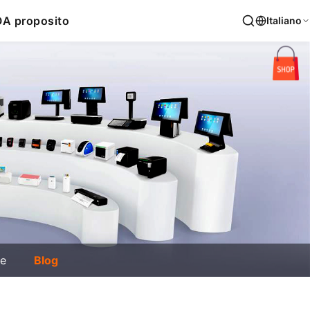
O
A proposito
Italiano
ie
Blog