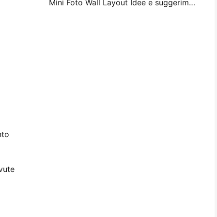
Mini Foto Wall Layout Idee e suggerimenti per la decorazione della camera da letto e del dormitorio
nto
vute