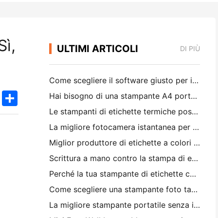
Sì,
ULTIMI ARTICOLI
DI PIÙ
Come scegliere il software giusto per il tuo ristorante di piccole o medie dimensioni
k
edIn
Twitter
Share
Hai bisogno di una stampante A4 portatile per le fatture di magazzino? Cosa funziona davvero
Le stampanti di etichette termiche possono fare etichette impermeabili per prodotti di piccole imprese?
La migliore fotocamera istantanea per i principianti che non vogliono sprecare carta
Miglior produttore di etichette a colori per il journaling e lo scrapbooking: aggiungere più colori ad ogni pagina
Scrittura a mano contro la stampa di etichette di spedizione: consigli per le piccole imprese nel 2026
Perché la tua stampante di etichette continua a bloccare?
Come scegliere una stampante foto tascabile: una guida completa per gli utenti di giornali, viaggi e iPhone
La migliore stampante portatile senza inchiostro per viaggi, scuola e lavoro mobile: Hanin MT620 Pro Recensione