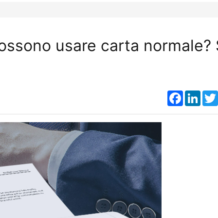
possono usare carta normale? 
Faceboo
Link