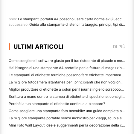
prev:
Le stampanti portatili A4 possono usare carta normale? Sì, ecco come
successivo:
Guida alla stampante di stencil tatuaggio: principi, tipi di carta e come usare
ULTIMI ARTICOLI
DI PIÙ
Come scegliere il software giusto per il tuo ristorante di piccole o medie dimensioni
Hai bisogno di una stampante A4 portatile per le fatture di magazzino? Cosa funziona davvero
Le stampanti di etichette termiche possono fare etichette impermeabili per prodotti di piccole imprese?
La migliore fotocamera istantanea per i principianti che non vogliono sprecare carta
Miglior produttore di etichette a colori per il journaling e lo scrapbooking: aggiungere più colori ad ogni pagina
Scrittura a mano contro la stampa di etichette di spedizione: consigli per le piccole imprese nel 2026
Perché la tua stampante di etichette continua a bloccare?
Come scegliere una stampante foto tascabile: una guida completa per gli utenti di giornali, viaggi e iPhone
La migliore stampante portatile senza inchiostro per viaggi, scuola e lavoro mobile: Hanin MT620 Pro Recensione
Mini Foto Wall Layout Idee e suggerimenti per la decorazione della camera da letto e del dormitorio