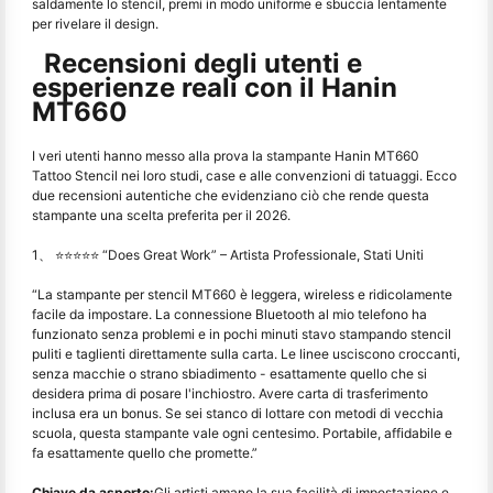
saldamente lo stencil, premi in modo uniforme e sbuccia lentamente
per rivelare il design.
Recensioni degli utenti e
esperienze reali con il Hanin
MT660
I veri utenti hanno messo alla prova la stampante Hanin MT660
Tattoo Stencil nei loro studi, case e alle convenzioni di tatuaggi. Ecco
due recensioni autentiche che evidenziano ciò che rende questa
stampante una scelta preferita per il 2026.
1、 ⭐⭐⭐⭐⭐ “Does Great Work” – Artista Professionale, Stati Uniti
“La stampante per stencil MT660 è leggera, wireless e ridicolamente
facile da impostare. La connessione Bluetooth al mio telefono ha
funzionato senza problemi e in pochi minuti stavo stampando stencil
puliti e taglienti direttamente sulla carta. Le linee usciscono croccanti,
senza macchie o strano sbiadimento - esattamente quello che si
desidera prima di posare l'inchiostro. Avere carta di trasferimento
inclusa era un bonus. Se sei stanco di lottare con metodi di vecchia
scuola, questa stampante vale ogni centesimo. Portabile, affidabile e
fa esattamente quello che promette.”
Chiave da asporto:
Gli artisti amano la sua facilità di impostazione e