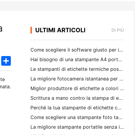
a
ULTIMI ARTICOLI
DI PIÙ
Come scegliere il software giusto per il tuo ristorante di piccole o medie dimensioni
k
edIn
Twitter
Share
Hai bisogno di una stampante A4 portatile per le fatture di magazzino? Cosa funziona davvero
Le stampanti di etichette termiche possono fare etichette impermeabili per prodotti di piccole imprese?
La migliore fotocamera istantanea per i principianti che non vogliono sprecare carta
nte
nata.
Miglior produttore di etichette a colori per il journaling e lo scrapbooking: aggiungere più colori ad ogni pagina
Scrittura a mano contro la stampa di etichette di spedizione: consigli per le piccole imprese nel 2026
Perché la tua stampante di etichette continua a bloccare?
Come scegliere una stampante foto tascabile: una guida completa per gli utenti di giornali, viaggi e iPhone
La migliore stampante portatile senza inchiostro per viaggi, scuola e lavoro mobile: Hanin MT620 Pro Recensione