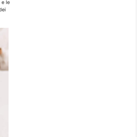
 e le
dei