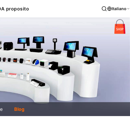
O
A proposito
Italiano
ie
Blog