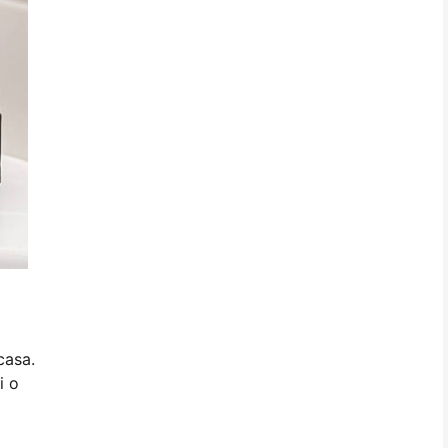
casa.
i o