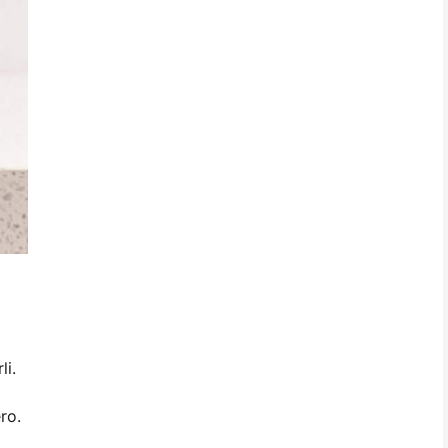
li.
ro.