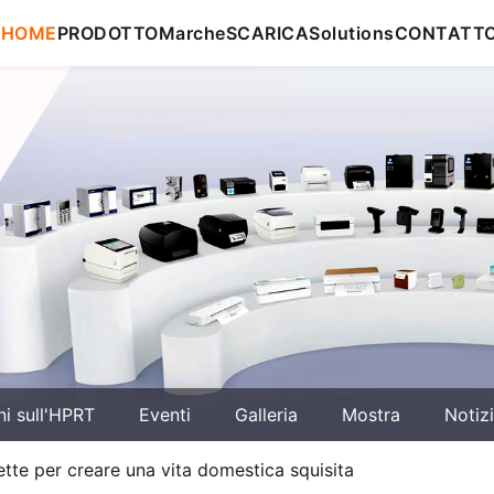
HOME
PRODOTTO
Marche
SCARICA
Solutions
CONTATT
ni sull'HPRT
Eventi
Galleria
Mostra
Notiz
ette per creare una vita domestica squisita