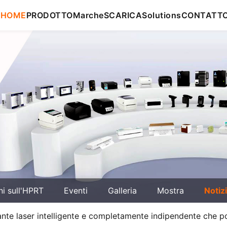
HOME
PRODOTTO
Marche
SCARICA
Solutions
CONTATT
ni sull'HPRT
Eventi
Galleria
Mostra
Notiz
 laser intelligente e completamente indipendente che poten