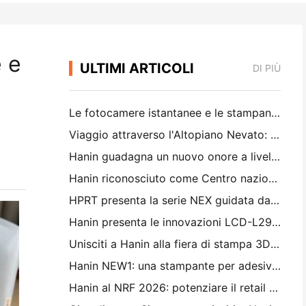
 e
ULTIMI ARTICOLI
DI PIÙ
Le fotocamere istantanee e le stampanti fotografiche portatili Hanin attirano forte interesse all'IEAE Shenzhen 2026
Viaggio attraverso l'Altopiano Nevato: Hanin porta programmi di educazione fotografica ai bambini di Qamdo
Hanin guadagna un nuovo onore a livello nazionale: nominato "2026 Made in China · Trusted Brand by Consumers"
Hanin riconosciuto come Centro nazionale per la tecnologia aziendale per la leadership nell'innovazione
HPRT presenta la serie NEX guidata da AI per il dettaglio intelligente a CHINASHOP 2026
Hanin presenta le innovazioni LCD-L298 e SJF per la stampa 3D industriale a TCT Asia 2026
Unisciti a Hanin alla fiera di stampa 3D TCT Asia 2026
Hanin NEW1: una stampante per adesivi portatile arriva nei negozi LOFT del Giappone
Hanin al NRF 2026: potenziare il retail con soluzioni di stampa intelligenti per scenari completi