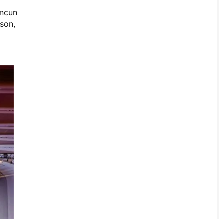
ancun
gson,
a