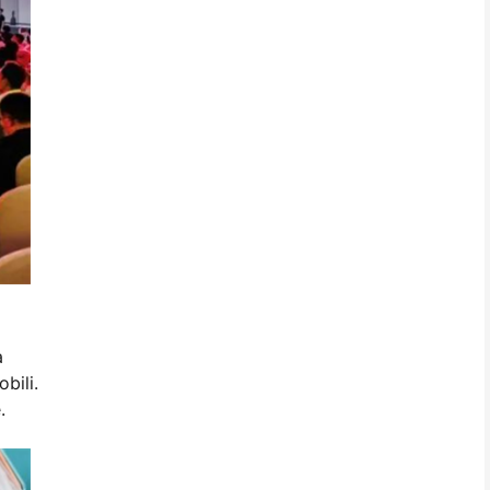
a
bili.
.