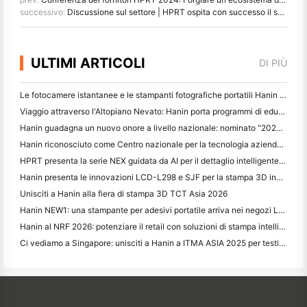
successivo:
Discussione sul settore | HPRT ospita con successo il seminario del vertice sulla stampa delle etichette
ULTIMI ARTICOLI
DI PIÙ
Le fotocamere istantanee e le stampanti fotografiche portatili Hanin attirano forte interesse all'IEAE Shenzhen 2026
Viaggio attraverso l'Altopiano Nevato: Hanin porta programmi di educazione fotografica ai bambini di Qamdo
Hanin guadagna un nuovo onore a livello nazionale: nominato "2026 Made in China · Trusted Brand by Consumers"
Hanin riconosciuto come Centro nazionale per la tecnologia aziendale per la leadership nell'innovazione
HPRT presenta la serie NEX guidata da AI per il dettaglio intelligente a CHINASHOP 2026
Hanin presenta le innovazioni LCD-L298 e SJF per la stampa 3D industriale a TCT Asia 2026
Unisciti a Hanin alla fiera di stampa 3D TCT Asia 2026
Hanin NEW1: una stampante per adesivi portatile arriva nei negozi LOFT del Giappone
Hanin al NRF 2026: potenziare il retail con soluzioni di stampa intelligenti per scenari completi
Ci vediamo a Singapore: unisciti a Hanin a ITMA ASIA 2025 per testimoniare le ultime tecnologie di stampa digitale