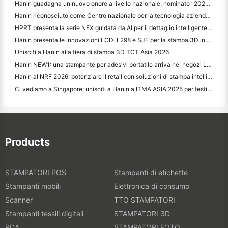
Hanin guadagna un nuovo onore a livello nazionale: nominato "2026 Made in China · Trusted Brand by Consumers"
Hanin riconosciuto come Centro nazionale per la tecnologia aziendale per la leadership nell'innovazione
HPRT presenta la serie NEX guidata da AI per il dettaglio intelligente a CHINASHOP 2026
Hanin presenta le innovazioni LCD-L298 e SJF per la stampa 3D industriale a TCT Asia 2026
Unisciti a Hanin alla fiera di stampa 3D TCT Asia 2026
Hanin NEW1: una stampante per adesivi portatile arriva nei negozi LOFT del Giappone
Hanin al NRF 2026: potenziare il retail con soluzioni di stampa intelligenti per scenari completi
Ci vediamo a Singapore: unisciti a Hanin a ITMA ASIA 2025 per testimoniare le ultime tecnologie di stampa digitale
Products
STAMPATORI POS
Stampanti di etichette
Stampanti mobili
Elettronica di consumo
Scanner
TTO STAMPATORI
Stampanti tessili digitali
STAMPATORI 3D
PDA
STAMPATORI FOTO