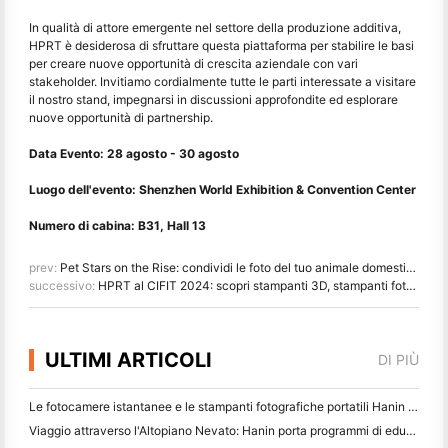
In qualità di attore emergente nel settore della produzione additiva,
HPRT è desiderosa di sfruttare questa piattaforma per stabilire le basi
per creare nuove opportunità di crescita aziendale con vari
stakeholder. Invitiamo cordialmente tutte le parti interessate a visitare
il nostro stand, impegnarsi in discussioni approfondite ed esplorare
nuove opportunità di partnership.
Data Evento: 28 agosto - 30 agosto
Luogo dell'evento: Shenzhen World Exhibition & Convention Center
Numero di cabina: B31, Hall 13
prev:
Pet Stars on the Rise: condividi le foto del tuo animale domestico con le stampanti fotografiche HPRT
successivo:
HPRT al CIFIT 2024: scopri stampanti 3D, stampanti fotografiche e stampanti a getto d'inchiostro all'avanguardia per soluzioni di stampa avanzate
ULTIMI ARTICOLI
DI PIÙ
Le fotocamere istantanee e le stampanti fotografiche portatili Hanin attirano forte interesse all'IEAE Shenzhen 2026
Viaggio attraverso l'Altopiano Nevato: Hanin porta programmi di educazione fotografica ai bambini di Qamdo